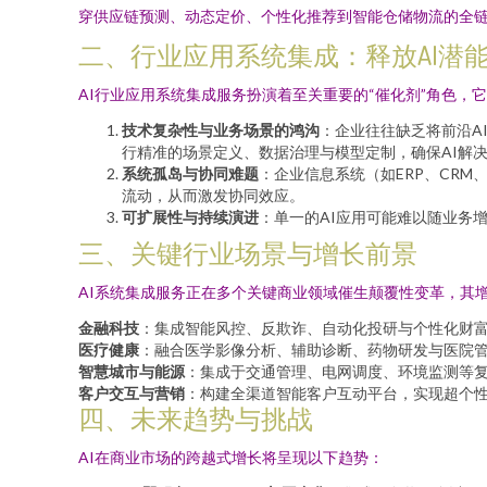
穿供应链预测、动态定价、个性化推荐到智能仓储物流的全链
二、行业应用系统集成：释放AI潜能
AI行业应用系统集成服务扮演着至关重要的“催化剂”角色，
技术复杂性与业务场景的鸿沟
：企业往往缺乏将前沿AI
行精准的场景定义、数据治理与模型定制，确保AI解决
系统孤岛与协同难题
：企业信息系统（如ERP、CR
流动，从而激发协同效应。
可扩展性与持续演进
：单一的AI应用可能难以随业务
三、关键行业场景与增长前景
AI系统集成服务正在多个关键商业领域催生颠覆性变革，其
金融科技
：集成智能风控、反欺诈、自动化投研与个性化财
医疗健康
：融合医学影像分析、辅助诊断、药物研发与医院
智慧城市与能源
：集成于交通管理、电网调度、环境监测等
客户交互与营销
：构建全渠道智能客户互动平台，实现超个
四、未来趋势与挑战
AI在商业市场的跨越式增长将呈现以下趋势：