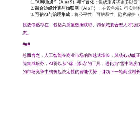
“AI即服务”（AIaaS）与平台化
：集成服务将更多以云
融合边缘计算与物联网（AIoT）
：在设备端进行实时
可信AI与治理集成
：将公平性、可解释性、隐私保护（
挑战依然存在，包括高质量数据获取、跨领域复合型人才短
态。
###
总而言之，人工智能在商业市场的跨越式增长，其核心动能
统集成服务，AI得以从“锦上添花”的工具，进化为“雪中送
的市场竞争中构筑起决定性的智能优势，引领下一轮商业增