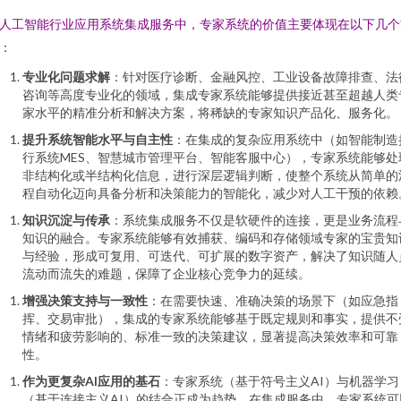
人工智能行业应用系统集成服务中，专家系统的价值主要体现在以下几个
：
专业化问题求解
：针对医疗诊断、金融风控、工业设备故障排查、法
咨询等高度专业化的领域，集成专家系统能够提供接近甚至超越人类
家水平的精准分析和解决方案，将稀缺的专家知识产品化、服务化。
提升系统智能水平与自主性
：在集成的复杂应用系统中（如智能制造
行系统MES、智慧城市管理平台、智能客服中心），专家系统能够处
非结构化或半结构化信息，进行深层逻辑判断，使整个系统从简单的
程自动化迈向具备分析和决策能力的智能化，减少对人工干预的依赖
知识沉淀与传承
：系统集成服务不仅是软硬件的连接，更是业务流程
知识的融合。专家系统能够有效捕获、编码和存储领域专家的宝贵知
与经验，形成可复用、可迭代、可扩展的数字资产，解决了知识随人
流动而流失的难题，保障了企业核心竞争力的延续。
增强决策支持与一致性
：在需要快速、准确决策的场景下（如应急指
挥、交易审批），集成的专家系统能够基于既定规则和事实，提供不
情绪和疲劳影响的、标准一致的决策建议，显著提高决策效率和可靠
性。
作为更复杂AI应用的基石
：专家系统（基于符号主义AI）与机器学习
（基于连接主义AI）的结合正成为趋势。在集成服务中，专家系统可