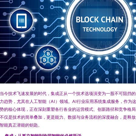
当今技术飞速发展的时代，集成正从一个技术选项演变为一股不可阻挡的
力趋势，尤其在人工智能（AI）领域。AI行业应用系统集成服务，作为
势的核心体现，正在深刻重塑各行各业的运营模式、创新路径和竞争格局
不仅是技术的简单叠加，更是能力、数据与业务流程的深度融合，是释放
智能真正潜能的钥匙。
、 集成：从孤立智能到协同智能的必然跃迁