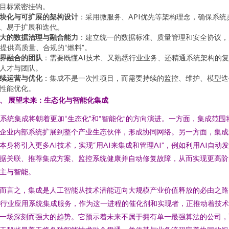
目标紧密挂钩。
块化与可扩展的架构设计
：采用微服务、API优先等架构理念，确保系统
、易于扩展和迭代。
大的数据治理与融合能力
：建立统一的数据标准、质量管理和安全协议，
I提供高质量、合规的“燃料”。
界融合的团队
：需要既懂AI技术、又熟悉行业业务、还精通系统架构的
人才与团队。
续运营与优化
：集成不是一次性项目，而需要持续的监控、维护、模型迭
性能优化。
、 展望未来：生态化与智能化集成
I系统集成将朝着更加“生态化”和“智能化”的方向演进。一方面，集成范围
企业内部系统扩展到整个产业生态伙伴，形成协同网络。另一方面，集成
本身将引入更多AI技术，实现“用AI来集成和管理AI”，例如利用AI自动
据关联、推荐集成方案、监控系统健康并自动修复故障，从而实现更高阶
主与智能。
而言之，集成是人工智能从技术潜能迈向大规模产业价值释放的必由之路
I行业应用系统集成服务，作为这一进程的催化剂和实现者，正推动着技
一场深刻而强大的趋势。它预示着未来不属于拥有单一最强算法的公司，