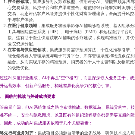
在金融领域
，集成服务将反欺诈模型、信用评分AI、智能投顾算法与
心交易系统、风控平台和客户渠道整合。这使得银行能够实时识别可
交易、动态评估客户风险并提供个性化财富管理建议，全面提升风控
平与客户体验。
在医疗健康领域
，集成服务将医学影像AI辅助诊断系统、基因组学分
工具与医院信息系统（HIS）、电子病历（EMR）和远程医疗平台对
接。这有助于医生快速获取AI辅助的诊疗建议，实现精准医疗，并优
医院资源分配。
在零售与供应链领域
，集成服务将需求预测算法、个性化推荐引擎、
能仓储机器人管理系统与电子商务平台、库存管理系统和物流跟踪系
融合。从而实现库存的精准预测、消费者的千人千面营销以及物流效
的极致优化。
过这种深度行业集成，AI不再是“空中楼阁”，而是深深嵌入业务主干，成
升运营效率、创新产品服务、构建差异化竞争力的核心引擎。
、 面临的挑战与关键成功要素
管前景广阔，但AI系统集成之路也布满挑战。数据孤岛、系统异构性、
准不统一、安全与隐私顾虑、以及既有的组织流程壁垒都是需要克服的障
。因此，成功的AI集成服务依赖于几个关键要素：
略先行与业务对齐
：集成项目必须源自清晰的业务战略，确保技术投入与